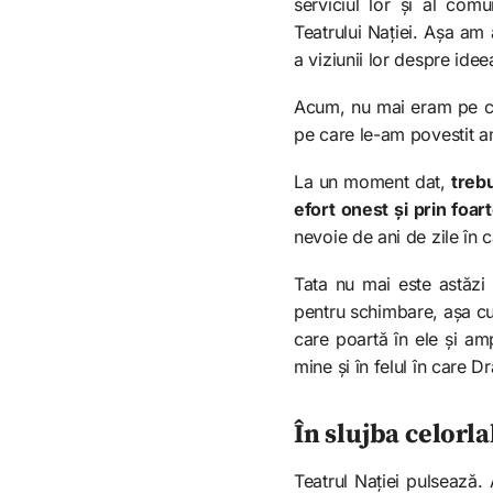
serviciul lor și al com
Teatrului Nației. Așa am 
a viziunii lor despre ide
Acum, nu mai eram pe can
pe care le-am povestit an
La un moment dat,
trebu
efort onest și prin foa
nevoie de ani de zile în 
Tata nu mai este astăzi 
pentru schimbare, așa cum
care poartă în ele și amp
mine și în felul în care 
În slujba celorla
Teatrul Nației pulsează.