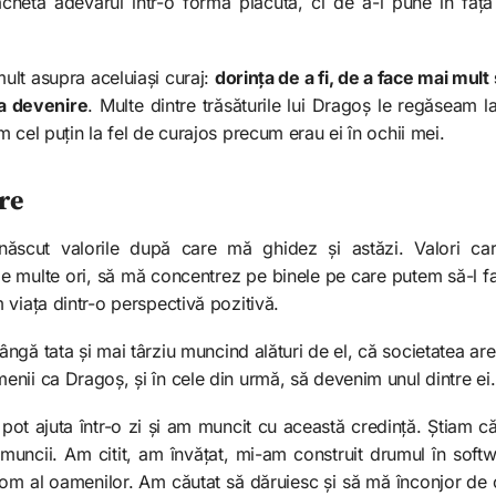
heta adevărul într-o formă plăcută, ci de a-l pune în fața 
ult asupra aceluiași curaj:
dorința de a fi, de a face mai mult 
ia devenire
. Multe dintre trăsăturile lui Dragoș le regăseam la
 cel puțin la fel de curajos precum erau ei în ochii mei.
re
ăscut valorile după care mă ghidez și astăzi. Valori ca
 multe ori, să mă concentrez pe binele pe care putem să-l fa
viața dintr-o perspectivă pozitivă.
ngă tata și mai târziu muncind alături de el, că societatea ar
nii ca Dragoș, și în cele din urmă, să devenim unul dintre ei.
 pot ajuta într-o zi și am muncit cu această credință. Știam c
 muncii. Am citit, am învățat, mi-am construit drumul în sof
om al oamenilor. Am căutat să dăruiesc și să mă înconjor de 