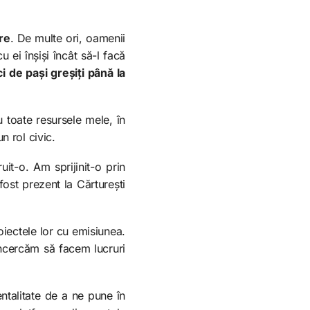
ire
. De multe ori, oamenii
 ei înșiși încât să-l facă
i de pași greșiți până la
 toate resursele mele, în
n rol civic.
t-o. Am sprijinit-o prin
ost prezent la Cărturești
oiectele lor cu emisiunea.
ncercăm să facem lucruri
ntalitate de a ne pune în