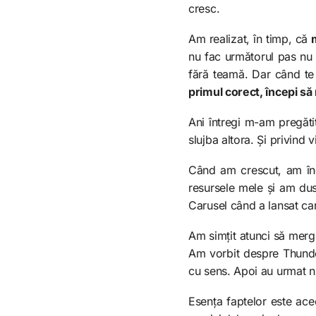
cresc.
Am realizat, în timp, că
nu fac următorul pas nu p
fără teamă. Dar când te 
primul corect, începi să 
Ani întregi m-am pregăti
slujba altora. Și privind
Când am crescut, am înc
resursele mele și am dus
Carusel când a lansat cart
Am simțit atunci să merg 
Am vorbit despre Thunde
cu sens. Apoi au urmat ni
Esența faptelor este ace