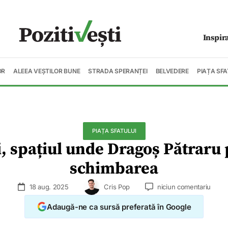
Inspir
OR
ALEEA VEȘTILOR BUNE
STRADA SPERANȚEI
BELVEDERE
PIAȚA SFA
PIAȚA SFATULUI
i, spațiul unde Dragoș Pătraru
schimbarea
18 aug. 2025
Cris Pop
niciun comentariu
Adaugă-ne ca sursă preferată în Google