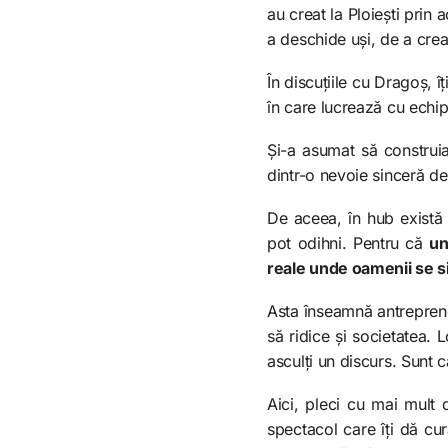
au creat la Ploiești prin 
a deschide uși, de a crea
În discuțiile cu Dragoș, 
în care lucrează cu echipa
Și-a asumat să construia
dintr-o nevoie sinceră de 
De aceea, în hub există 
pot odihni. Pentru că
un
reale unde oamenii se s
Asta înseamnă antrepreno
să ridice și societatea.
asculți un discurs. Sunt 
Aici, pleci cu mai mult 
spectacol care îți dă cur