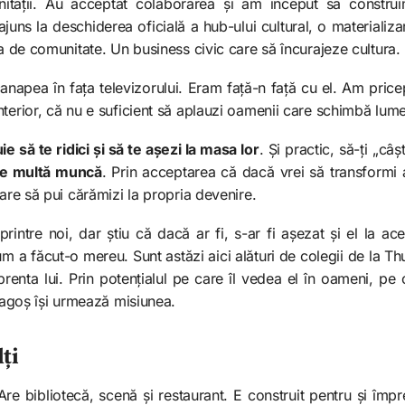
unității. Au acceptat colaborarea și am început să constru
ajuns la deschiderea oficială a hub-ului cultural, o materializar
ea de comunitate. Un business civic care să încurajeze cultura.
apea în fața televizorului. Eram față-n față cu el. Am pric
terior, că nu e suficient să aplauzi oamenii care schimbă lum
ie să te ridici și să te așezi la masa lor
. Și practic, să-ți „câș
rte multă muncă
. Prin acceptarea că dacă vrei să transformi ac
care să pui cărămizi la propria devenire.
printre noi, dar știu că dacă ar fi, s-ar fi așezat și el la a
 a făcut-o mereu. Sunt astăzi aici alături de colegii de la Th
renta lui. Prin potențialul pe care îl vedea el în oameni, pe 
Dragoș își urmează misiunea.
lți
 Are bibliotecă, scenă și restaurant. E construit pentru și îm