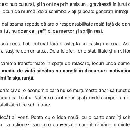
acest hub cultural, și în online prin emisiuni, gravitează în juru
 locuri de muncă, de a schimba vieți și poate generații întregi.
îți dai seama repede că are o responsabilitate reală față de oam
 lui, nu doar ca „șef”, ci ca mentor și sprijin real.
scă acest hub cultural fără a aștepta un câștig material. Aș
a susține comunitatea. De a le oferi lor o stabilitate și un viitor
camere transformate în spații de relaxare, locuri unde oame
 mediu de viață sănătos nu constă în discursuri motivaționa
imt în siguranță
.
riat civic: o economie care nu se mulțumește doar să funcțio
 Locuri ca Teatrul Nației nu sunt doar spații unde cumperi un 
catalizatori de schimbare.
decât ai venit. Poate cu o idee nouă, cu o carte care îți s
aj să acționezi sau cu o conversație care îți rămâne în minte 