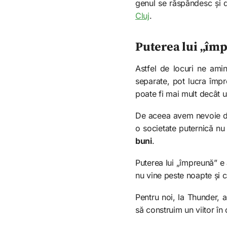
genul se răspândesc și d
Cluj
.
Puterea lui „îm
Astfel de locuri ne ami
separate, pot lucra împ
poate fi mai mult decât un
De aceea avem nevoie de 
o societate puternică nu 
buni
.
Puterea lui „împreună” e 
nu vine peste noapte și c
Pentru noi, la Thunder, 
să construim un viitor în