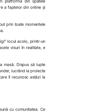
im platforma din spatele
e a faptelor din online și
eput prin toate momentele
ea.
tigi” locul acolo, printr-un
ele visuri în realitate, e
cea masă. Dispus să lupte
under, lucrând la proiecte
care îl recunosc astăzi la
preună cu comunitatea. Ce