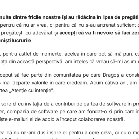
multe dintre fricile noastre își au rădăcina în lipsa de pregăt
entru că nu ar vrea, ci pentru că nu s-au antrenat suficient cu
pregătești cu adevărat și
accepți că va fi nevoie să faci zec
miști lucrurile
.
t pentru astfel de momente, acelea în care pot să mă pun, cu
 viața din această perspectivă, am înțeles că vreau să-mi asum u
eput să fac parte din comunitatea pe care Dragoș a construi
 mai departe valorile în care credeam. Acum câțiva ani, am f
ea „Atenție cu intenție”.
spre el cu invitația de a contribui pe partea de software în pr
r, compania de software pe care am fondat-o și prin care î
ște e-mailuri și de acolo a început colaborarea noastră.
ea că nu ne-am dus înspre el pentru a cere ceva, ci cu o me