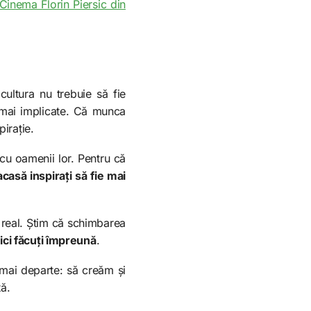
Cinema Florin Piersic din
ultura nu trebuie să fie
 mai implicate. Că munca
pirație.
cu oamenii lor. Pentru că
asă inspirați să fie mai
t real. Știm că schimbarea
ici făcuți împreună
.
 mai departe: să creăm și
tă.