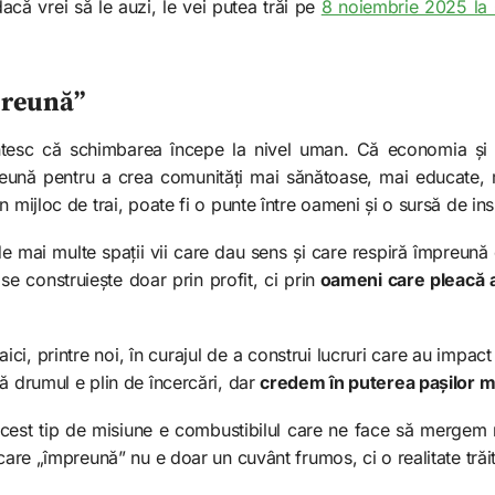
acă vrei să le auzi, le vei putea trăi pe
8 noiembrie 2025 la 
preună”
ntesc că schimbarea începe la nivel uman. Că economia și c
reună pentru a crea comunități mai sănătoase, mai educate,
 mijloc de trai, poate fi o punte între oameni și o sursă de ins
mai multe spații vii care dau sens și care respiră împreună 
se construiește doar prin profit, ci prin
oameni care pleacă ac
aici, printre noi, în curajul de a construi lucruri care au impac
ă drumul e plin de încercări, dar
credem în puterea pașilor m
acest tip de misiune e combustibilul care ne face să mergem
 care „împreună” nu e doar un cuvânt frumos, ci o realitate trăi