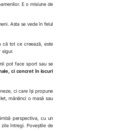
l oamenilor. E o misiune de
eni. Asta se vede în felul
a că tot ce creează, este
 sigur.
nii pot face sport sau se
le, ci concret în locuri
neze, ci care își propune
bilet, mănânci o masă sau
chimbă perspectiva, cu un
zile întregi. Poveștile de