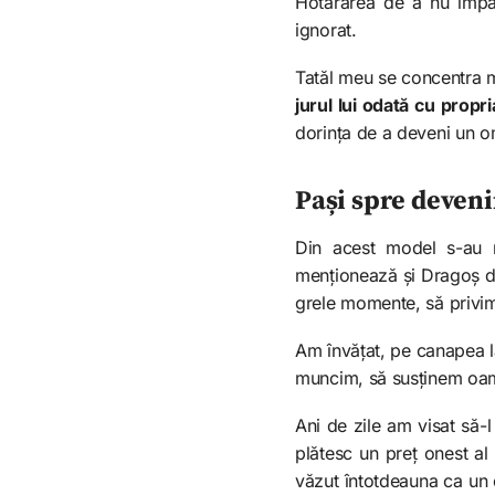
Hotărârea de a nu împac
ignorat.
Tatăl meu se concentra m
jurul lui odată cu propr
dorința de a deveni un om
Pași spre deveni
Din acest model s-au n
menționează și Dragoș de
grele momente, să privim 
Am învățat, pe canapea lâ
muncim, să susținem oame
Ani de zile am visat să-l
plătesc un preț onest al
văzut întotdeauna ca un 