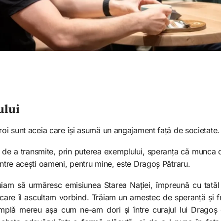
ului
roi sunt aceia care își asumă un angajament față de societate.
de a transmite, prin puterea exemplului, speranța că munca 
intre acești oameni, pentru mine, este Dragoș Pătraru.
iam să urmăresc emisiunea Starea Nației, împreună cu tatăl
 care îl ascultam vorbind. Trăiam un amestec de speranță și fr
tâmplă mereu așa cum ne-am dori și între curajul lui Drago