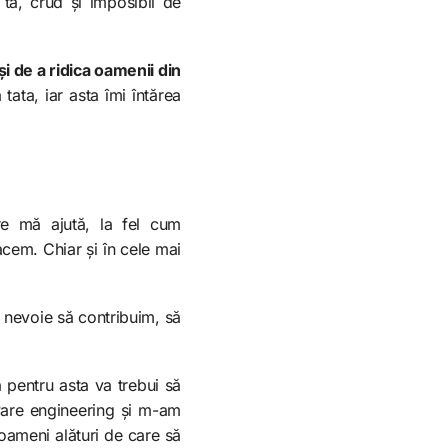
ta, crud și imposibil de
și de a ridica oamenii din
 tata, iar asta îmi întărea
re mă ajută, la fel cum
cem. Chiar și în cele mai
e nevoie să contribuim, să
ă pentru asta va trebui să
tware engineering și m-am
oameni alături de care să