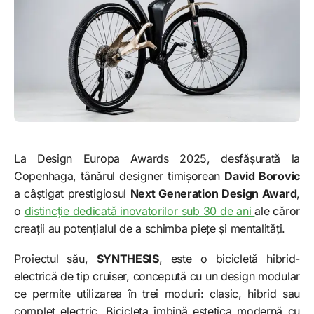
La Design Europa Awards 2025, desfășurată la
Copenhaga, tânărul designer timișorean
David Borovic
a câștigat prestigiosul
Next Generation Design Award
,
o
distincție dedicată inovatorilor sub 30 de ani
ale căror
creații au potențialul de a schimba piețe și mentalități.
Proiectul său,
SYNTHESIS
, este o bicicletă hibrid-
electrică de tip cruiser, concepută cu un design modular
ce permite utilizarea în trei moduri: clasic, hibrid sau
complet electric. Bicicleta îmbină estetica modernă cu