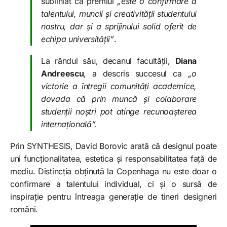
subliniat că premiul
„este o confirmare a
talentului, muncii și creativității studentului
nostru, dar și a sprijinului solid oferit de
echipa universității”
.
La rândul său, decanul facultății,
Diana
Andreescu
, a descris succesul ca
„o
victorie a întregii comunități academice,
dovada că prin muncă și colaborare
studenții noștri pot atinge recunoașterea
internațională”.
Prin SYNTHESIS, David Borovic arată că designul poate
uni funcționalitatea, estetica și responsabilitatea față de
mediu. Distincția obținută la Copenhaga nu este doar o
confirmare a talentului individual, ci și o sursă de
inspirație pentru întreaga generație de tineri designeri
români.