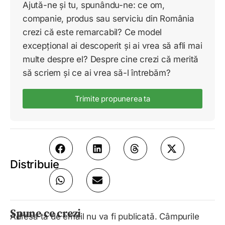
Ajută-ne și tu, spunându-ne: ce om,
companie, produs sau serviciu din România
crezi că este remarcabil? Ce model
excepțional ai descoperit și ai vrea să afli mai
multe despre el? Despre cine crezi că merită
să scriem și ce ai vrea să-l întrebăm?
Trimite propunerea ta
Distribuie
Spune ce crezi
Adresa ta de email nu va fi publicată.
Câmpurile