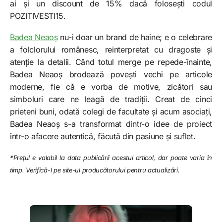
ai și un discount de 15% dacă folosești codul
POZITIVESTI15.
Badea Neaoș
nu-i doar un brand de haine; e o celebrare
a folclorului românesc, reinterpretat cu dragoste și
atenție la detalii. Când totul merge pe repede-înainte,
Badea Neaoș brodează povești vechi pe articole
moderne, fie că e vorba de motive, zicători sau
simboluri care ne leagă de tradiții. Creat de cinci
prieteni buni, odată colegi de facultate și acum asociați,
Badea Neaoș s-a transformat dintr-o idee de proiect
într-o afacere autentică, făcută din pasiune și suflet.
*Prețul e valabil la data publicării acestui articol, dar poate varia în
timp. Verifică-l pe site-ul producătorului pentru actualizări.