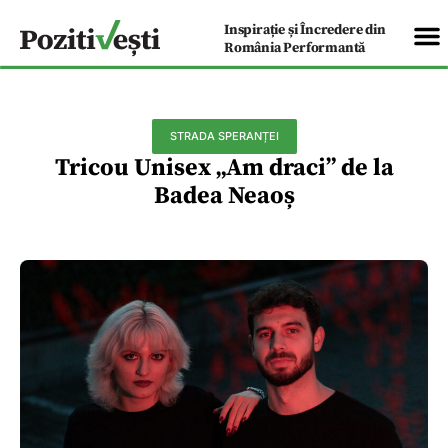
Inspirație și Încredere din
România Performantă
STRADA SPERANȚEI
Tricou Unisex „Am draci” de la
Badea Neaoș