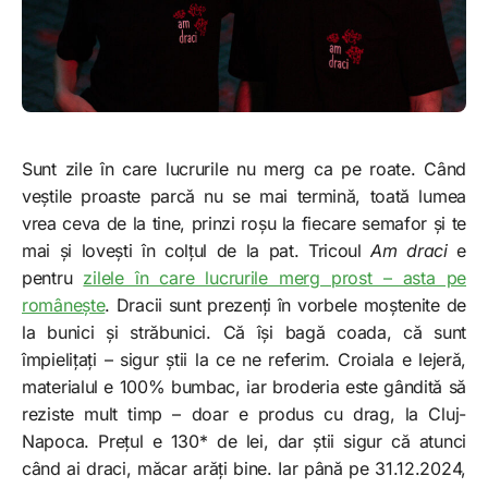
Sunt zile în care lucrurile nu merg ca pe roate. Când
veștile proaste parcă nu se mai termină, toată lumea
vrea ceva de la tine, prinzi roșu la fiecare semafor și te
mai și lovești în colțul de la pat. Tricoul
Am draci
e
pentru
zilele în care lucrurile merg prost – asta pe
românește
. Dracii sunt prezenți în vorbele moștenite de
la bunici și străbunici. Că își bagă coada, că sunt
împielițați – sigur știi la ce ne referim. Croiala e lejeră,
materialul e 100% bumbac, iar broderia este gândită să
reziste mult timp – doar e produs cu drag, la Cluj-
Napoca. Prețul e 130* de lei, dar știi sigur că atunci
când ai draci, măcar arăți bine. Iar până pe 31.12.2024,