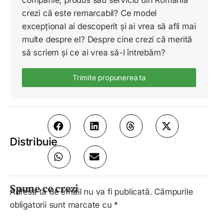
companie, produs sau serviciu din România
crezi că este remarcabil? Ce model
excepțional ai descoperit și ai vrea să afli mai
multe despre el? Despre cine crezi că merită
să scriem și ce ai vrea să-l întrebăm?
Trimite propunerea ta
Distribuie
Spune ce crezi
Adresa ta de email nu va fi publicată.
Câmpurile
obligatorii sunt marcate cu
*