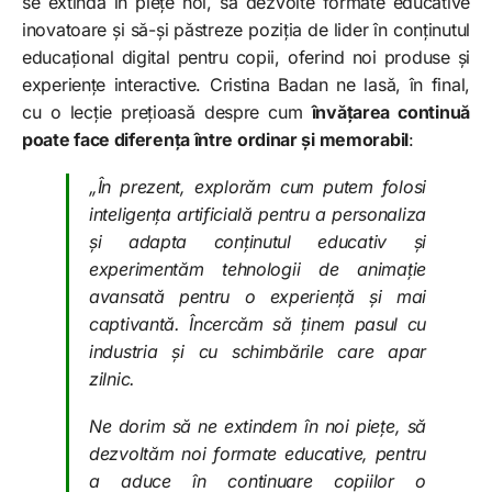
se extindă în piețe noi, să dezvolte formate educative
inovatoare și să-și păstreze poziția de lider în conținutul
educațional digital pentru copii, oferind noi produse și
experiențe interactive. Cristina Badan ne lasă, în final,
cu o lecție prețioasă despre cum
învățarea continuă
poate face diferența între ordinar și memorabil
:
„În prezent, explorăm cum putem folosi
inteligența artificială pentru a personaliza
și adapta conținutul educativ și
experimentăm tehnologii de animație
avansată pentru o experiență și mai
captivantă. Încercăm să ținem pasul cu
industria și cu schimbările care apar
zilnic.
Ne dorim să ne extindem în noi piețe, să
dezvoltăm noi formate educative, pentru
a aduce în continuare copiilor o