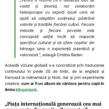
„Pentru a rezona cu o audiență atât de
vastă și diversă, noi colaborăm
îndeaproape cu experți locali care ne
ajută să adaptăm conținutul, păstrând
valorile și tradițiile fiecărei culturi. Fiecare
melodie și fiecare poveste este
concepută astfel încât să respecte
specificul cultural și să ofere copiilor din
întreaga lume o experiență autentică și
valoroasă.”,
adaugă Cristina Badan.
Această viziune globală s-a concretizat prin traducerea
conținutului în peste 20 de limbi, de la engleză și
franceză la vietnameză și hindi, dar și prin experimente
creative,
cum ar fi un album de cântece pentru copii în
limba
klingoniană
.
„Piața internațională generează cea mai