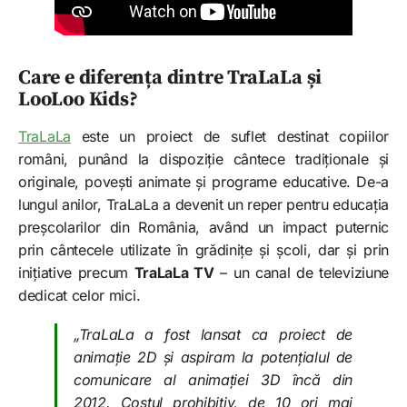
Care e diferența dintre TraLaLa și
LooLoo Kids?
TraLaLa
este un proiect de suflet destinat copiilor
români, punând la dispoziție cântece tradiționale și
originale, povești animate și programe educative. De-a
lungul anilor, TraLaLa a devenit un reper pentru educația
preșcolarilor din România, având un impact puternic
prin cântecele utilizate în grădinițe și școli, dar și prin
inițiative precum
TraLaLa TV
– un canal de televiziune
dedicat celor mici.
„TraLaLa a fost lansat ca proiect de
animație 2D și aspiram la potențialul de
comunicare al animației 3D încă din
2012. Costul prohibitiv, de 10 ori mai