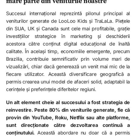
mare parte din veniturile noastre”
Succesul internațional reprezintă pilonul principal al
veniturilor generate de LooLoo Kids și TraLaLa. Piețele
din SUA, UK și Canada sunt cele mai profitabile, grație
investițiilor strategice în marketing și deschiderii
acestora către conținut digital educațional de înaltă
calitate. În același timp, economiile emergente, precum
Brazilia, contribuie semnificativ prin volume mari de
vizualizări, chiar dacă generează un venit mai mic de la
fiecare utilizator. Această diversificare geografică a
permis crearea unui model de afaceri solid, adaptabil la
cerințele și preferințele diferitelor regiuni.
Un alt element cheie al succesului a fost strategia de
reinvestire. Peste 80% din veniturile generate, fie că
provin din YouTube, Roku, Netflix sau alte platforme,
sunt direcționate către dezvoltarea continuă a
conținutului.
Această abordare nu doar că a permis