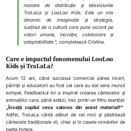
noastre de distribuție și televiziunile
TraLaLa și LooLoo Kids. Este un mix
dinamic de imaginație și strategie,
susținut de o cultură care pune accent pe
valori umane, inovație, colaborare și
adaptabilitate.”,
completează Cristina.
Care e impactul fenomenului LooLoo
Kids și TraLaLa?
Acum 12 ani, când succesul comercial părea incert,
părinții și educatorii au fost cei care au dat sens muncii
echipei. Feedbackul lor a inspirat crearea cântecelor și
animațiilor care, până astăzi, trec printr-un filtru esențial:
„Învață copilul ceva valoros din acest material?”
Astfel, TraLaLa cântă alături de cei mici și păstrează
cântecele tradiționale vii, chiar și în casele românilor de
peste hotare.