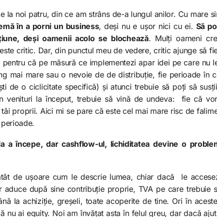
e la noi patru, din ce am strâns de-a lungul anilor. Cu mare s
lemă în a porni un business
, deși nu e ușor nici cu ei.
Să po
țiune, deși oamenii acolo se blochează
. Mulți oameni cr
ste critic. Dar, din punctul meu de vedere, critic ajunge să fie
 pentru că pe măsură ce implementezi apar idei pe care nu le
ng mai mare sau o nevoie de de distribuție, fie perioade în c
i de o ciclicitate specifică) și atunci trebuie să poți să susț
n venituri la început, trebuie să vină de undeva: fie că vor
tăi proprii. Aici mi se pare că este cel mai mare risc de fali
e perioade.
a a începe, dar cashflow-ul, lichiditatea devine o probl
 atât de ușoare cum le descrie lumea, chiar dacă le accesezi 
 aduce după sine contribuție proprie, TVA pe care trebuie să
nă la achiziție, greșeli, toate acoperite de tine. Ori în aceste
ă nu ai equity. Noi am învățat asta în felul greu, dar dacă aj