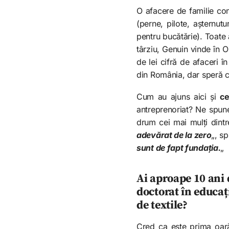
O afacere de familie con
(perne, pilote, așternut
pentru bucătărie). Toate 
târziu, Genuin vinde în
de lei cifră de afaceri 
din România, dar speră c
Cum au ajuns aici și
ce
antreprenoriat? Ne spun
drum cei mai mulți dintr
adevărat de la zero
„, s
sunt de fapt fundația.
„
Ai aproape 10 ani d
doctorat în educaț
de textile?
Cred ca este prima oară