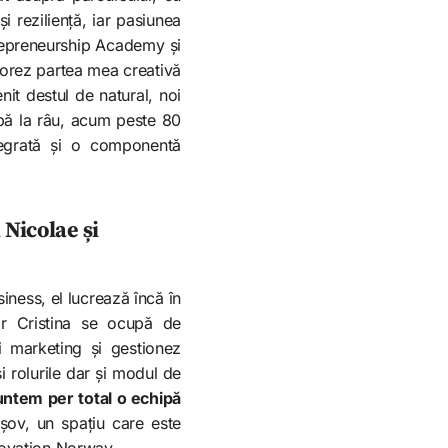
i reziliență, iar pasiunea
trepreneurship Academy și
plorez partea mea creativă
nit destul de natural, noi
epă la râu, acum peste 80
tegrată și o componentă
 Nicolae și
iness, el lucrează încă în
ar Cristina se ocupă de
i marketing și gestionez
 rolurile dar și modul de
ntem per total o echipă
șov, un spațiu care este
novation Norway.