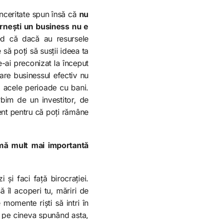
inceritate spun însă că
nu
rnești un business nu e
ed că dacă au resursele
 să poți să susții ideea ta
-ai preconizat la început
are businessul efectiv nu
ii acele perioade cu bani.
bim de un investitor, de
ment pentru că poți rămâne
emă mult mai importantă
și faci față birocrației.
 îl acoperi tu, măriri de
 momente riști să intri în
ut pe cineva spunând asta,