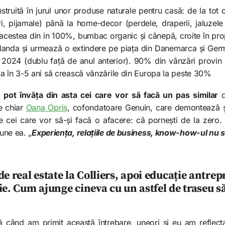
struită în jurul unor produse naturale pentru casă: de la tot
uri, pijamale) până la home-decor (perdele, draperii, jaluze
acestea din in 100%, bumbac organic și cânepă, croite în propr
 Olanda și urmează o extindere pe piața din Danemarca și Ger
în 2024 (dublu față de anul anterior). 90% din vânzări prov
a în 3-5 ani să crească vânzările din Europa la peste 30%
 pot învăța din asta cei care vor să facă un pas similar
e chiar
Oana Opriș
, cofondatoare Genuin, care demontează și
e cei care vor să-și facă o afacere: că pornești de la zero. 
pune ea. „
Experiența, relațiile de business, know-how-ul nu 
e real estate la Colliers, apoi educație antrep
ie. Cum ajunge cineva cu un astfel de traseu 
 când am primit această întrebare, uneori și eu am reflecta