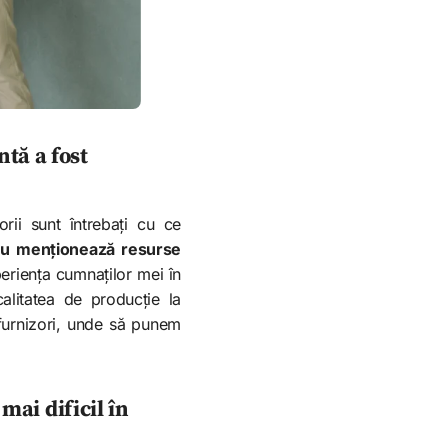
ntă a fost
rii sunt întrebați cu ce
 nu menționează resurse
eriența cumnaților mei în
alitatea de producție la
furnizori, unde să punem
 mai dificil în