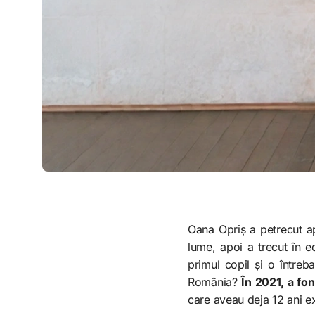
Oana Opriș a petrecut ap
lume, apoi a trecut în ed
primul copil și o întreb
România?
În 2021, a fo
care aveau deja 12 ani ex