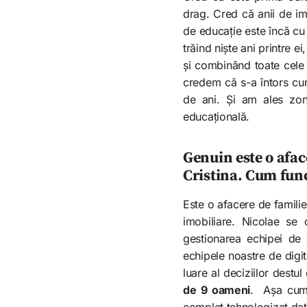
drag. Cred că anii de imo
de educație este încă cu
trăind niște ani printre 
și combinând toate cele d
credem că s-a întors cum
de ani. Și am ales zon
educațională.
Genuin este o aface
Cristina. Cum fun
Este o afacere de familie
imobiliare. Nicolae se
gestionarea echipei de 
echipele noastre de digi
luare al deciziilor destu
de 9 oameni
. Așa cum 
complet tehnologizat dat