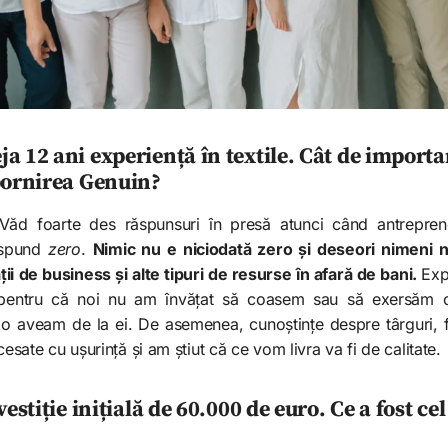
a 12 ani experiență în textile. Cât de importa
pornirea Genuin?
ăd foarte des răspunsuri în presă atunci când antrepreno
răspund
zero
.
Nimic nu e niciodată zero și deseori nimeni
 de business și alte tipuri de resurse în afară de bani.
Exp
, pentru că noi nu am învățat să coasem sau să exersăm c
, o aveam de la ei. De asemenea, cunoștințe despre târguri, 
cesate cu ușurință și am știut că ce vom livra va fi de calitate.
estiție inițială de 60.000 de euro. Ce a fost cel