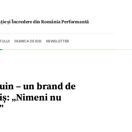
ație și Încredere din România Performantă
TULUI
FABRICA DE IDEI
NEWSLETTER
nuin – un brand de
riș: „Nimeni nu
”