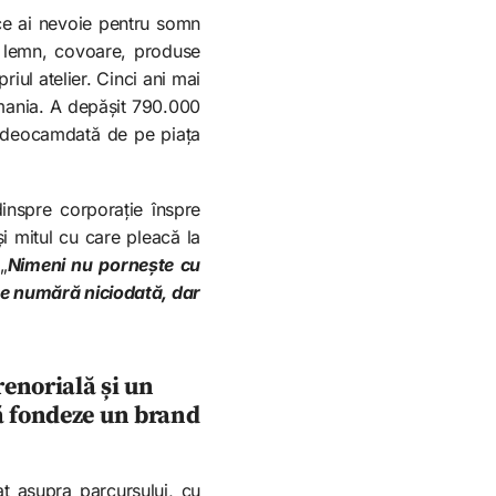
 ce ai nevoie pentru somn
le lemn, covoare, produse
iul atelier. Cinci ani mai
mania. A depășit 790.000
in deocamdată de pe piața
dinspre corporație înspre
 mitul cu care pleacă la
„
Nimeni nu pornește cu
se numără niciodată, dar
renorială și un
să fondeze un brand
t asupra parcursului, cu