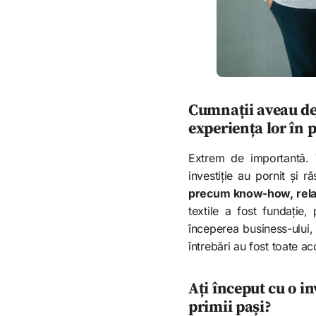
Cumnații aveau dej
experiența lor în 
Extrem de importantă. V
investiție au pornit și 
precum know-how, relații
textile a fost fundație
începerea business-ului
întrebări au fost toate ac
Ați început cu o inv
primii pași?