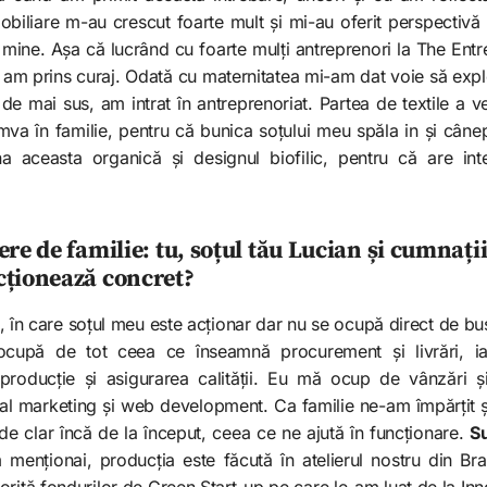
biliare m-au crescut foarte mult și mi-au oferit perspectivă ș
 mine. Așa că lucrând cu foarte mulți antreprenori la The En
ei, am prins curaj. Odată cu maternitatea mi-am dat voie să ex
e mai sus, am intrat în antreprenoriat. Partea de textile a ve
va în familie, pentru că bunica soțului meu spăla in și cân
a aceasta organică și designul biofilic, pentru că are in
re de familie: tu, soțul tău Lucian și cumnații
cționează concret?
, în care soțul meu este acționar dar nu se ocupă direct de bus
 ocupă de tot ceea ce înseamnă procurement și livrări, i
producție și asigurarea calității. Eu mă ocup de vânzări ș
tal marketing și web development. Ca familie ne-am împărțit și
l de clar încă de la început, ceea ce ne ajută în funcționare.
Su
menționai, producția este făcută în atelierul nostru din Bra
orită fondurilor de Green Start-up pe care le-am luat de la In