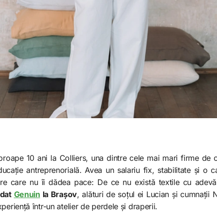
roape 10 ani la Colliers, una dintre cele mai mari firme de c
ucație antreprenorială. Avea un salariu fix, stabilitate și o c
are care nu îi dădea pace: De ce nu există textile cu adevă
ndat
Genuin
la Brașov
, alături de soțul ei Lucian și cumnații 
periență într-un atelier de perdele și draperii.