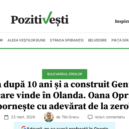
Inspir
OR
ALEEA VEȘTILOR BUNE
STRADA SPERANȚEI
BELVEDERE
PIAȚA SFA
BULEVARDUL EROILOR
a după 10 ani și a construit Ge
 care vinde în Olanda. Oana Op
pornește cu adevărat de la zero
23 mart. 2026
de
Tibi Grecu
niciun comentariu
Adaugă-ne ca sursă preferată în Google