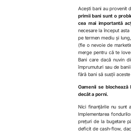
Acești bani au provenit d
primii bani sunt o prob
cea mai importantă ac
necesare la început asta e
pe termen mediu și lung,
(fie o nevoie de marketi
merge pentru că te loveșt
Bani care dacă nuvin di
împrumuturi sau de banii 
fără bani să susții acest
Oamenii se blochează l
decât a porni.
Nici finanțările nu sunt
Implementarea fondurilor
prețuri de la bugetare pâ
deficit de cash-flow, dac