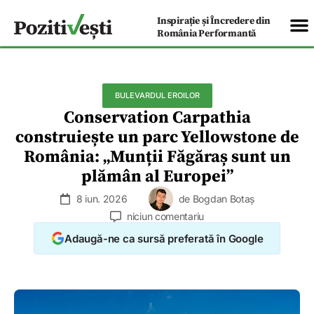
Inspirație și Încredere din
România Performantă
BULEVARDUL EROILOR
Conservation Carpathia
construiește un parc Yellowstone de
România: „Munții Făgăraș sunt un
plămân al Europei”
8 iun. 2026
de
Bogdan Botaș
niciun comentariu
Adaugă-ne ca sursă preferată în Google