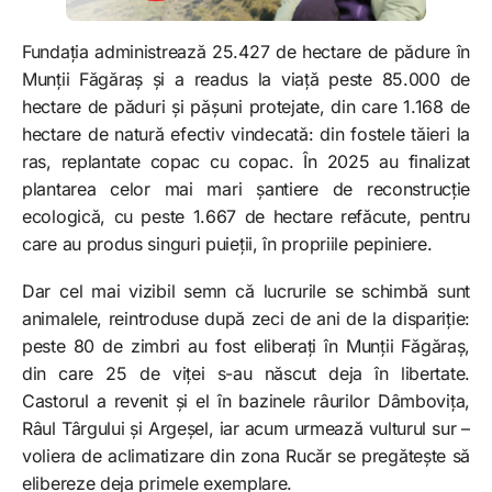
Fundația administrează 25.427 de hectare de pădure în
Munții Făgăraș și a readus la viață peste 85.000 de
hectare de păduri și pășuni protejate, din care 1.168 de
hectare de natură efectiv vindecată: din fostele tăieri la
ras, replantate copac cu copac. În 2025 au finalizat
plantarea celor mai mari șantiere de reconstrucție
ecologică, cu peste 1.667 de hectare refăcute, pentru
care au produs singuri puieții, în propriile pepiniere.
Dar cel mai vizibil semn că lucrurile se schimbă sunt
animalele, reintroduse după zeci de ani de la dispariție:
peste 80 de zimbri au fost eliberați în Munții Făgăraș,
din care 25 de viței s-au născut deja în libertate.
Castorul a revenit și el în bazinele râurilor Dâmbovița,
Râul Târgului și Argeșel, iar acum urmează vulturul sur –
voliera de aclimatizare din zona Rucăr se pregătește să
elibereze deja primele exemplare.