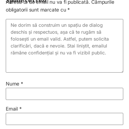
Spune ce crezi
Adresa ta de email nu va fi publicată.
Câmpurile
obligatorii sunt marcate cu
*
Nume
*
Email
*