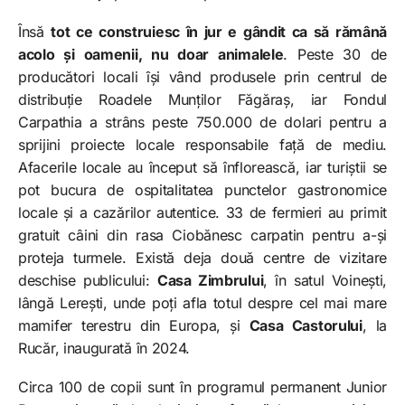
Însă
tot ce construiesc în jur e gândit ca să rămână
acolo și oamenii, nu doar animalele
. Peste 30 de
producători locali își vând produsele prin centrul de
distribuție Roadele Munților Făgăraș, iar Fondul
Carpathia a strâns peste 750.000 de dolari pentru a
sprijini proiecte locale responsabile față de mediu.
Afacerile locale au început să înflorească, iar turiștii se
pot bucura de ospitalitatea punctelor gastronomice
locale și a cazărilor autentice. 33 de fermieri au primit
gratuit câini din rasa Ciobănesc carpatin pentru a-și
proteja turmele. Există deja două centre de vizitare
deschise publicului:
Casa Zimbrului
, în satul Voinești,
lângă Lerești, unde poți afla totul despre cel mai mare
mamifer terestru din Europa, și
Casa Castorului
, la
Rucăr, inaugurată în 2024.
Circa 100 de copii sunt în programul permanent Junior