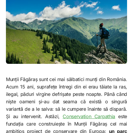
Munții Făgăraș sunt cei mai sălbatici munți din România.
Acum 15 ani, suprafețe întregi din ei erau tăiate la ras,
ilegal, păduri virgine defrișate peste noapte. Până când
niște oameni și-au dat seama că există o singură
variantă de a le salva: să le cumpere înainte să dispară.
Și au intervenit. Astăzi,
Conservation Carpathia
este
fundația care construiește în Munții Făgăraș cel mai
ambițios proiect de conservare din Europa:
un parc