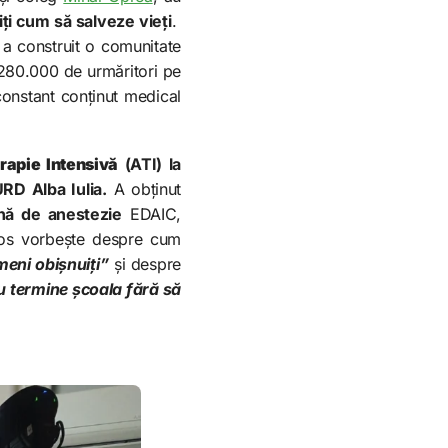
iți cum să salveze vieți
.
i a construit o comunitate
 280.000 de urmăritori pe
onstant conținut medical
rapie Intensivă
(ATI) la
RD Alba Iulia.
A obținut
nă de anestezie
EDAIC,
i jos vorbește despre cum
eni obișnuiți”
și despre
u termine școala fără să