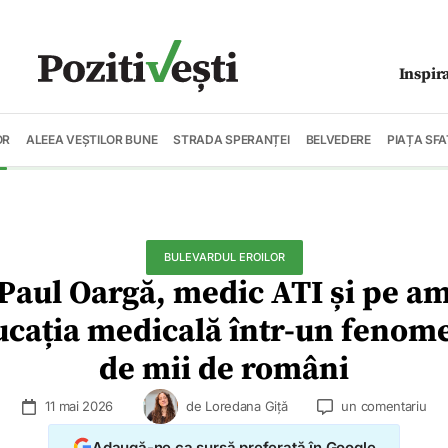
Inspir
OR
ALEEA VEȘTILOR BUNE
STRADA SPERANȚEI
BELVEDERE
PIAȚA SFA
BULEVARDUL EROILOR
. Paul Oargă, medic ATI și pe 
ucația medicală într-un fenome
de mii de români
11 mai 2026
de
Loredana Giță
un comentariu
Adaugă-ne ca sursă preferată în Google