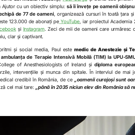
 Ajutor cu un obiectiv simplu:
să îi învețe pe oamenii obișnu
echipă de 77 de oameni
, organizează cursuri în toată țara ș
peste 123.000 de abonați pe
YouTube
, iar proiectul Academia
cebook
și
Instagram
. Zeci de mii de oameni care urmăresc c
u, clar și captivant.
ritmi și social media, Paul este
medic de Anestezie și Te
ambulanța de Terapie Intensivă Mobilă (TIM) la UPU-SMU
College of Anesthesiologists of Ireland și
diploma europea
rzile, intervențiile și munca din spitale. În interviul de ma
medical credibil în România, de ce
„oamenii curajoși sunt oam
ază cel mai tare:
„până în 2035 niciun elev din România să n