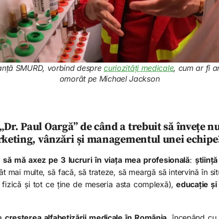
lanță SMURD, vorbind despre
curiozități medicale
, cum ar fi a
omorât pe Michael Jackson
Dr. Paul Oargă” de când a trebuit să învețe n
arketing, vânzări și managementul unei echipe
să mă axez pe 3 lucruri în viața mea profesională
:
știință
ât mai multe, să facă, să trateze, să meargă să intervină în situ
, fizică și tot ce ține de meseria asta complexă),
educație și
la
creșterea alfabetizării medicale în România
, începând cu 