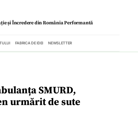
ație și Încredere din România Performantă
TULUI
FABRICA DE IDEI
NEWSLETTER
ambulanța SMURD,
n urmărit de sute