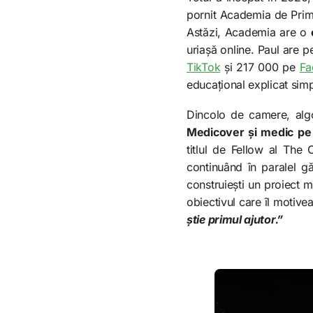
pornit Academia de Prim
Astăzi, Academia are o
uriașă online. Paul are 
TikTok
și 217 000 pe
Fa
educațional explicat simpl
Dincolo de camere, algo
Medicover și medic pe 
titlul de Fellow al The 
continuând în paralel gă
construiești un proiect 
obiectivul care îl motive
știe primul ajutor.”