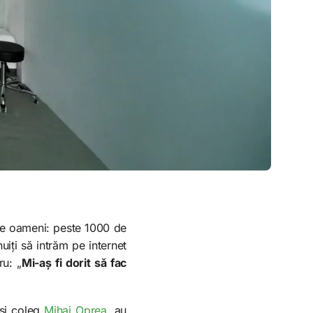
 de oameni: peste 1000 de
uiți să intrăm pe internet
ru: „
Mi-aș fi dorit să fac
 și coleg
Mihai Oprea
, au