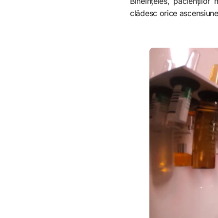
Bineînțeles, paciențilo
clădesc orice ascensiune