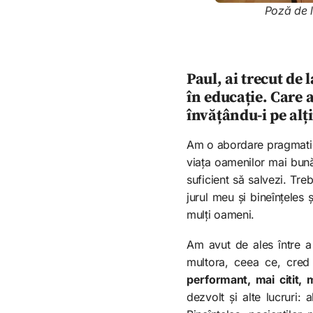
Poză de l
Paul, ai trecut de
în educație. Care a
învățându-i pe alț
Am o abordare pragmatică
viața oamenilor mai bună
suficient să salvezi. Tr
jurul meu și bineînțeles 
mulți oameni.
Am avut de ales între a
multora, ceea ce, cred
performant, mai citit,
dezvolt și alte lucruri: