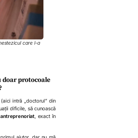
nestezicul care l-a
u doar protocoale
?
(aici intră „doctorul” din
ații dificile, să cunoască
 antreprenoriat
, exact în
primul ajutor, dar nu mă