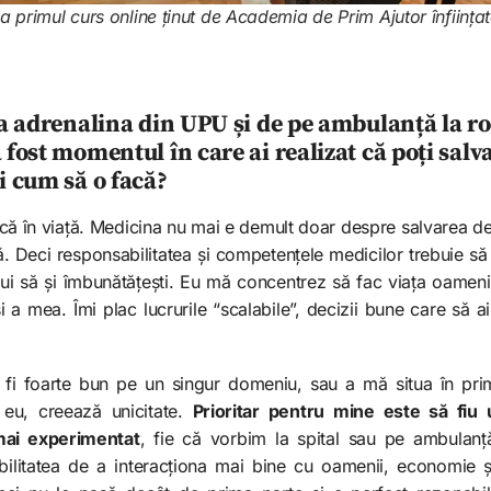
a primul curs online ținut de Academia de Prim Ajutor înființa
 la adrenalina din UPU și de pe ambulanță la r
 fost momentul în care ai realizat că poți salva
ii cum să o facă?
 în viață. Medicina nu mai e demult doar despre salvarea de 
. Deci responsabilitatea și competențele medicilor trebuie să 
ebui să și îmbunătățești. Eu mă concentrez să fac viața oameni
și a mea. Îmi plac lucrurile “scalabile”, decizii bune care să
 fi foarte bun pe un singur domeniu, sau a mă situa în prim
 eu, creează unicitate.
Prioritar pentru mine este să fiu
 mai experimentat
, fie că vorbim la spital sau pe ambulan
 abilitatea de a interacționa mai bine cu oamenii, economie și