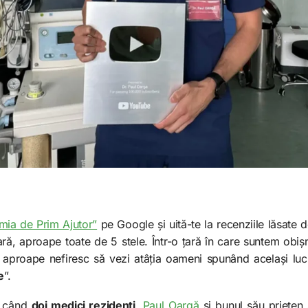
ia de Prim Ajutor”
pe Google și uită-te la recenziile lăsate
ară, aproape toate de 5 stele. Într-o țară în care suntem obișn
aproape nefiresc să vezi atâția oameni spunând același luc
e
”.
, când
doi medici rezidenți
,
Paul Oargă
și bunul său prieten