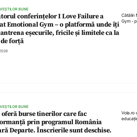
 VEȘTILOR BUNE
torul conferințelor I Love Failure a
Cătălin 
Gym - pla
at Emotional Gym – o platformă unde îți
 antrena eșecurile, fricile și limitele ca la
 de forță
 2026
 VEȘTILOR BUNE
 oferă burse tinerilor care fac
Vola.ro 
educație
formanță prin programul România
ră Departe. Înscrierile sunt deschise.