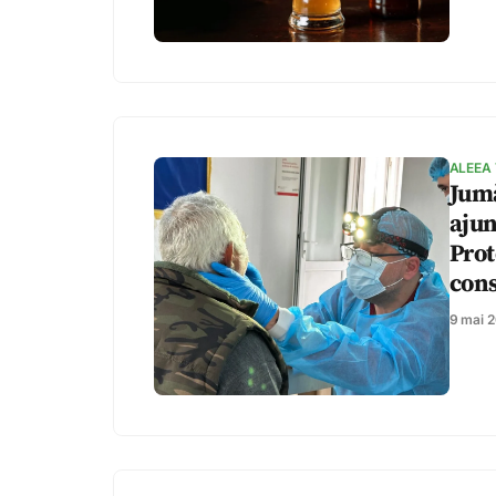
ALEEA
Jumă
ajun
Prot
cons
9 mai 