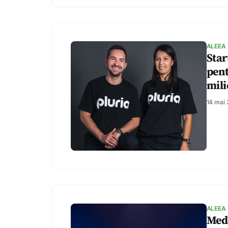
ALEEA
Star
pent
mili
14 mai
ALEEA
MedL