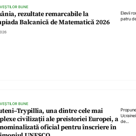
 VEȘTILOR BUNE
nia, rezultate remarcabile la
Elevii r
patru de
mpiada Balcanică de Matematică 2026
2026
 VEȘTILOR BUNE
teni–Trypillia, una dintre cele mai
Propune
Ucraine
lexe civilizații ale preistoriei Europei, a
de...
 nominalizată oficial pentru înscriere în
rimoniul UNESCO