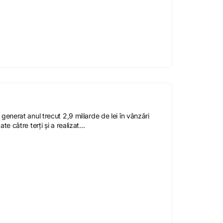
generat anul trecut 2,9 miliarde de lei în vânzări
te către terți și a realizat...