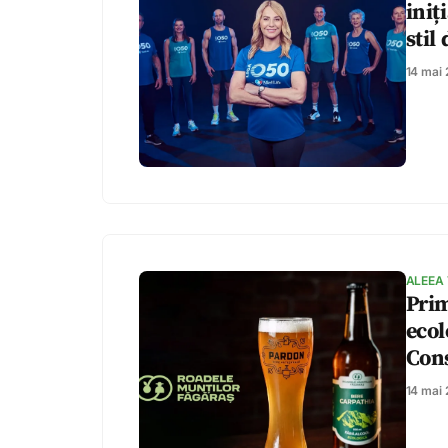
iniț
stil
14 mai
ALEEA
Prim
ecol
Cons
14 mai