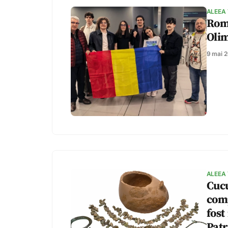
ALEEA
Româ
Oli
9 mai 
ALEEA
Cucu
comp
fost
Pat