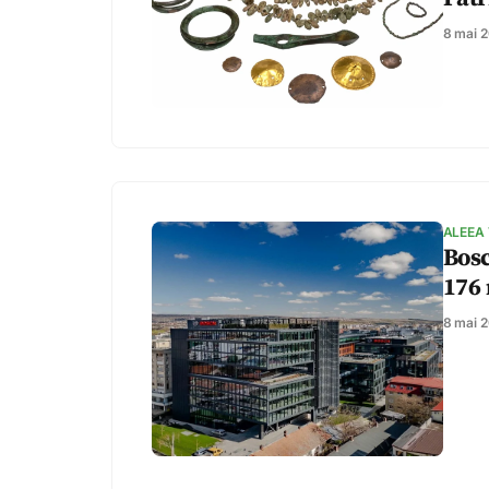
8 mai 
ALEEA
Bosc
176 
8 mai 