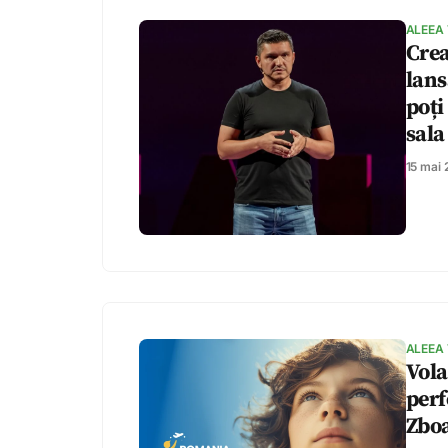
ALEEA
Crea
lans
poți
sala
15 mai
ALEEA
Vola
per
Zboa