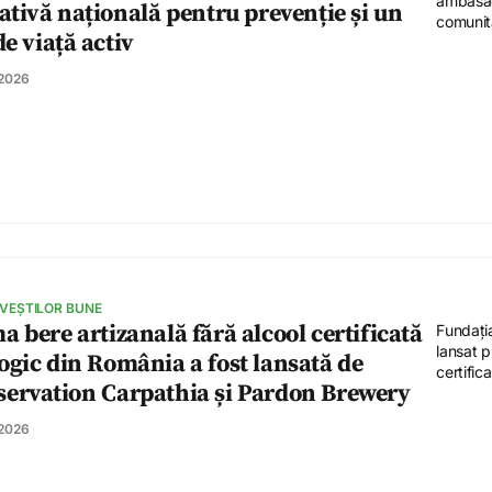
ambasado
iativă națională pentru prevenție și un
comunita
 de viață activ
 2026
 VEȘTILOR BUNE
a bere artizanală fără alcool certificată
Fundați
lansat p
ogic din România a fost lansată de
certifica
ervation Carpathia și Pardon Brewery
 2026