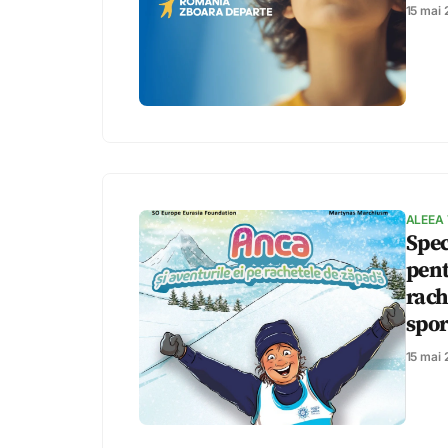
15 mai
ALEEA
Spec
pent
rach
spor
15 mai