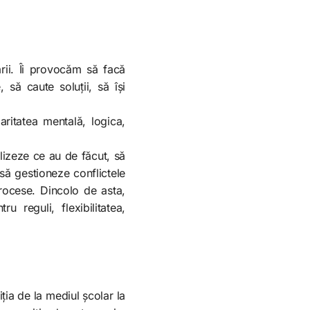
rii. Îi provocăm să facă
 să caute soluții, să își
ritatea mentală, logica,
nalizeze ce au de făcut, să
să gestioneze conflictele
procese. Dincolo de asta,
u reguli, flexibilitatea,
iția de la mediul școlar la