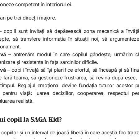
ioneze competent în interiorul ei.
an pe trei direcții majore.
– copiii sunt invitați să depășească zona mecanică a învăță
epte, să transfere informația în situații noi, să argumenteze,
ționament.
ivă
– antrenăm modul în care copilul gândește, urmărim cla
izare și rezistența în fața sarcinilor dificile.
ivă
– copiii învață să își planifice efortul, să înceapă și să fi
le fără teamă, să gestioneze frustrarea, să revină după eșec, 
 timpul. Reglajul emoțional devine fundația tuturor acestor 
 pentru viață: luarea deciziilor, cooperarea, respectul pentr
luarea realistă.
i copil la SAGA Kid?
opiilor și un interval de joacă liberă în care aceștia fac tranz