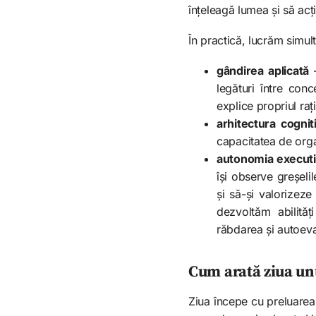
înțeleagă lumea și să acț
În practică, lucrăm simult
gândirea aplicată
legături între conc
explice propriul ra
arhitectura cognit
capacitatea de organ
autonomia execut
își observe greșeli
și să-și valorizeze
dezvoltăm abilități
răbdarea și autoeva
Cum arată ziua unu
Ziua începe cu preluarea c