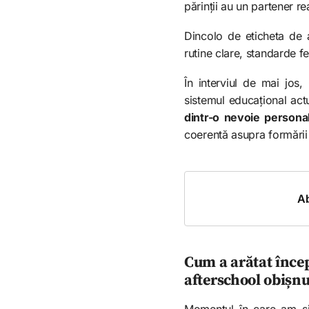
părinții au un partener r
Dincolo de eticheta de 
rutine clare, standarde fe
În interviul de mai jos
sistemul educațional act
dintr-o nevoie persona
coerentă asupra formării 
Ab
Cum a arătat începu
afterschool obișnu
Momentul în care am sim