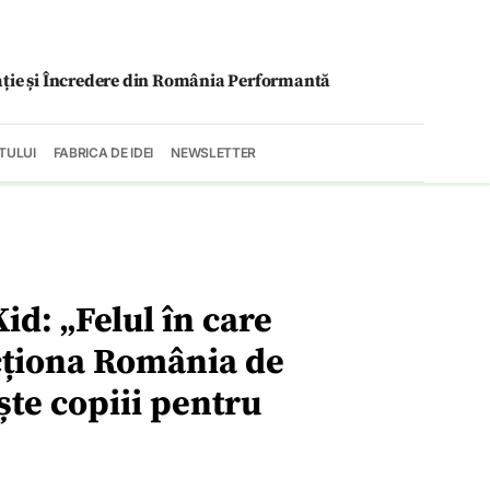
ație și Încredere din România Performantă
TULUI
FABRICA DE IDEI
NEWSLETTER
id: „Felul în care
ncționa România de
ște copiii pentru