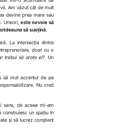
levii. Am văzut cât de mult
unea devine prea mare sau
m. Uneori,
este nevoie să
totdeauna să susțină
.
ă. La intersecția dintre
ntreprenoriale, doar cu o
r trebui să arate el?.
Un
us să mut accentul de pe
esponsabilizare. Nu cred
 și sens, de aceea mi-am
ă construiesc un spațiu în
iate și să lucrez conștient