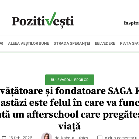
Inspir
OR
ALEEA VEȘTILOR BUNE
STRADA SPERANȚEI
BELVEDERE
PIAȚA SFA
BULEVARDUL EROILOR
vățătoare și fondatoare SAGA K
 astăzi este felul în care va fu
ă un afterschool care pregăte
viață
16 feb. 2026
de
Izabella Lukács
niciun comentariu