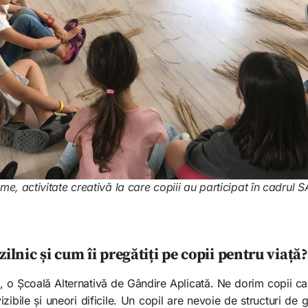
time, activitate creativă la care copiii au participat în cadrul 
zilnic și cum îi pregătiți pe copii pentru viață?
, o Școală Alternativă de Gândire Aplicată. Ne dorim copii car
izibile și uneori dificile. Un copil are nevoie de structuri de g