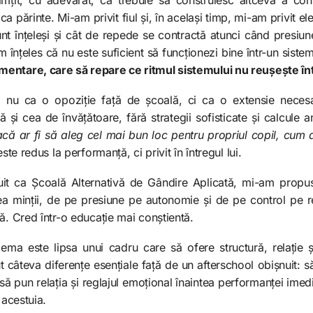
ca părinte. Mi-am privit fiul și, în același timp, mi-am privit e
unt înțeleși și cât de repede se contractă atunci când presi
 înțeles că nu este suficient să funcționezi bine într-un siste
entare, care să repare ce ritmul sistemului nu reușește în
nu ca o opoziție față de școală, ci ca o extensie necesar
i cea de învățătoare, fără strategii sofisticate și calcule a
că ar fi să aleg cel mai bun loc pentru propriul copil, cum a
este redus la performanță, ci privit în întregul lui.
it ca Școală Alternativă de Gândire Aplicată, mi-am prop
a minții, de pe presiune pe autonomie și de pe control pe r
ă. Cred într-o educație mai conștientă.
blema este lipsa unui cadru care să ofere structură, relație
 câteva diferențe esențiale față de un afterschool obișnuit: s
 să pun relația și reglajul emoțional înaintea performanței imed
 acestuia.