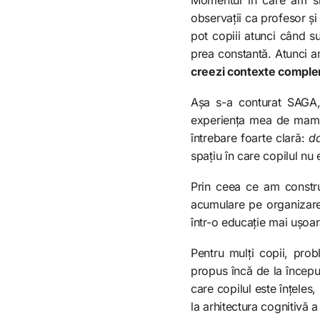
observații ca profesor și 
pot copiii atunci când s
prea constantă. Atunci am
creezi contexte complem
Așa s-a conturat SAGA, 
experiența mea de mamă ș
întrebare foarte clară:
da
spațiu în care copilul nu 
Prin ceea ce am constru
acumulare pe organizare
într-o educație mai ușoar
Pentru mulți copii, pro
propus încă de la început
care copilul este înțeles,
la arhitectura cognitivă a