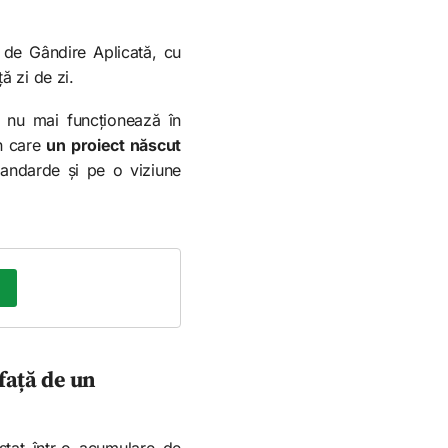
 de Gândire Aplicată, cu
ă zi de zi.
e nu mai funcționează în
în care
un proiect născut
standarde și pe o viziune
 față de un
stat într-o acumulare de