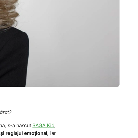
vărat?
amă, s-a născut
SAGA Kid
,
și reglajul emoțional
, iar