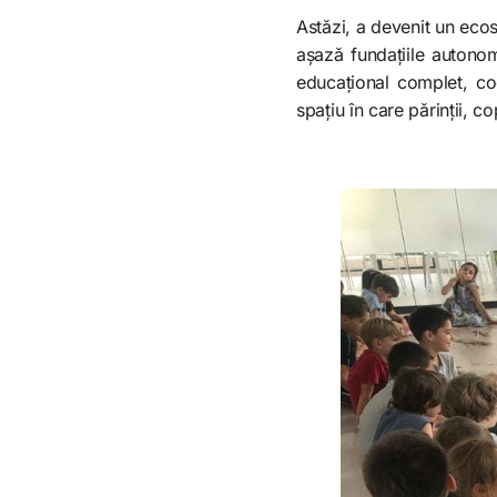
Astăzi, a devenit un ecosi
așază fundațiile autonom
educațional complet, coe
spațiu în care părinții, c