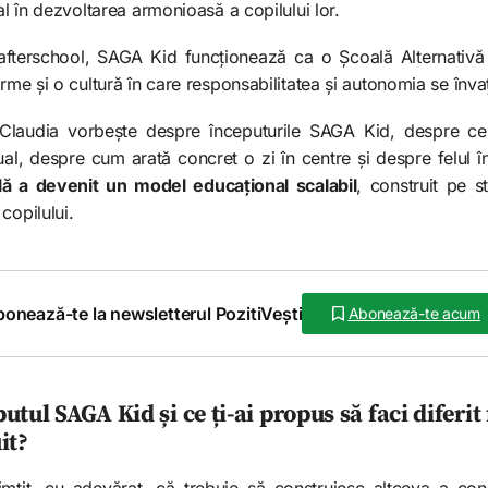
eal în dezvoltarea armonioasă a copilului lor.
afterschool, SAGA Kid funcționează ca o Școală Alternativă
rme și o cultură în care responsabilitatea și autonomia se învaț
, Claudia vorbește despre începuturile SAGA Kid, despre c
ual, despre cum arată concret o zi în centre și despre felul 
lă a devenit un model educațional scalabil
, construit pe 
copilului.
onează-te la newsletterul PozitiVești
Abonează-te acum
tul SAGA Kid și ce ți-ai propus să faci diferit
it?
țit, cu adevărat, că trebuie să construiesc altceva a con