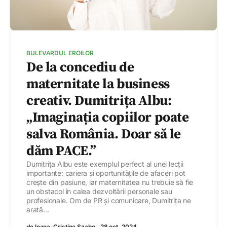
BULEVARDUL EROILOR
De la concediu de
maternitate la business
creativ. Dumitrița Albu:
„Imaginația copiilor poate
salva România. Doar să le
dăm PACE.”
Dumitrița Albu este exemplul perfect al unei lecții
importante: cariera și oportunitățile de afaceri pot
crește din pasiune, iar maternitatea nu trebuie să fie
un obstacol în calea dezvoltării personale sau
profesionale. Om de PR și comunicare, Dumitrița ne
arată...
de Ioana-Cristina Szabo
28 oct. 2024