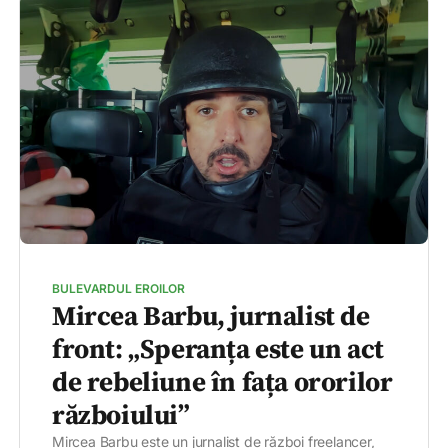
BULEVARDUL EROILOR
Mircea Barbu, jurnalist de
front: „Speranța este un act
de rebeliune în fața ororilor
războiului”
Mircea Barbu este un jurnalist de război freelancer,