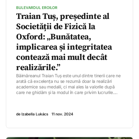
BULEVARDUL EROILOR
Traian Tuș, președinte al
Societății de Fizică la
Oxford: „Bunătatea,
implicarea și integritatea
contează mai mult decât
realizările.”
Băimăreanul Traian Tuș este unul dintre tinerii care ne
arată că excelența nu se rezumă doar la realizări
academice sau medalii, ci mai ales la valorile după
care ne ghidăm și la modul în care privim lucrurile....
de Izabella Lukács
11 nov. 2024