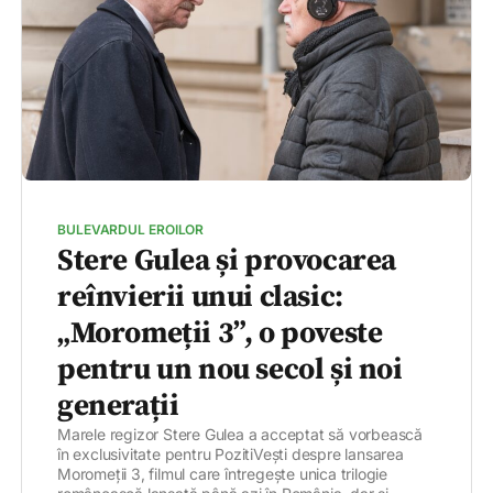
BULEVARDUL EROILOR
Stere Gulea și provocarea
reînvierii unui clasic:
„Moromeții 3”, o poveste
pentru un nou secol și noi
generații
Marele regizor Stere Gulea a acceptat să vorbească
în exclusivitate pentru PozitiVești despre lansarea
Moromeții 3, filmul care întregește unica trilogie